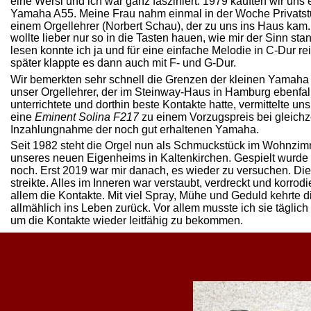
eine Wersi und ich war ganz fasziniert. 1979 kauften wir uns 
Yamaha A55. Meine Frau nahm einmal in der Woche Privatst
einem Orgellehrer (Norbert Schau), der zu uns ins Haus kam. 
wollte lieber nur so in die Tasten hauen, wie mir der Sinn sta
lesen konnte ich ja und für eine einfache Melodie in C-Dur rei
später klappte es dann auch mit F- und G-Dur.
Wir bemerkten sehr schnell die Grenzen der kleinen Yamaha
unser Orgellehrer, der im Steinway-Haus in Hamburg ebenfal
unterrichtete und dorthin beste Kontakte hatte, vermittelte un
eine 
Eminent Solina F217
 zu einem Vorzugspreis bei gleichze
Inzahlungnahme der noch gut erhaltenen Yamaha. 
Seit 1982 steht die Orgel nun als Schmuckstück im Wohnzim
unseres neuen Eigenheims in Kaltenkirchen. Gespielt wurde
noch. Erst 2019 war mir danach, es wieder zu versuchen. Die
streikte. Alles im Inneren war verstaubt, verdreckt und korrodie
allem die Kontakte. Mit viel Spray, Mühe und Geduld kehrte d
allmählich ins Leben zurück. Vor allem musste ich sie täglich 
um die Kontakte wieder leitfähig zu bekommen.