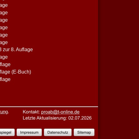
lage
lage
lage
lage
lage
lage
 zur 8. Auflage
lage
flage
flage (E-Buch)
flage
rung
.