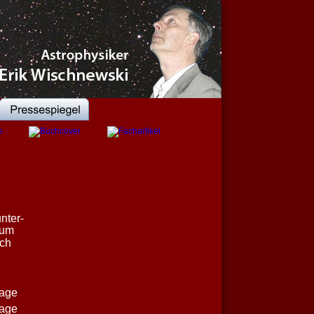
nter-
zum 
ch 
lage
lage