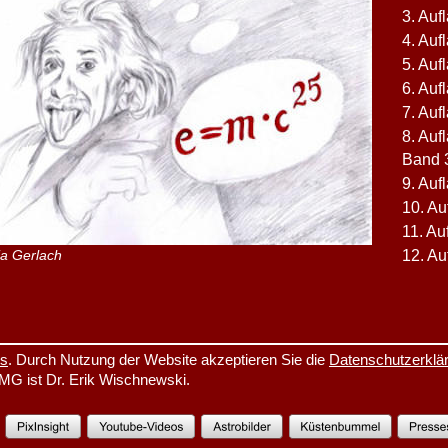
3. Auf
4. Auf
5. Auf
6. Auf
7. Auf
8. Auf
Band 3
9. Auf
10. Au
11. Au
12. Au
ia Gerlach
es
. Durch Nutzung der Website akzeptieren Sie die 
Datenschutzerklä
TMG ist Dr. Erik Wischnewski.