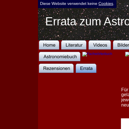
Diese Website verwendet keine 
Cookies
.
Errata zum Ast
Für
gel
jew
neu